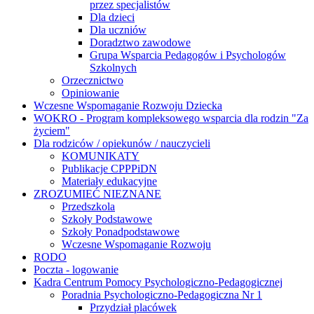
przez specjalistów
Dla dzieci
Dla uczniów
Doradztwo zawodowe
Grupa Wsparcia Pedagogów i Psychologów
Szkolnych
Orzecznictwo
Opiniowanie
Wczesne Wspomaganie Rozwoju Dziecka
WOKRO - Program kompleksowego wsparcia dla rodzin "Za
życiem"
Dla rodziców / opiekunów / nauczycieli
KOMUNIKATY
Publikacje CPPPiDN
Materiały edukacyjne
ZROZUMIEĆ NIEZNANE
Przedszkola
Szkoły Podstawowe
Szkoły Ponadpodstawowe
Wczesne Wspomaganie Rozwoju
RODO
Poczta - logowanie
Kadra Centrum Pomocy Psychologiczno-Pedagogicznej
Poradnia Psychologiczno-Pedagogiczna Nr 1
Przydział placówek