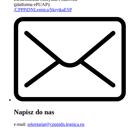
(platforma ePUAP):
/CPPPiDNLegnica/SkrytkaESP
Napisz do nas
e-mail:
sekretariat@cpppidn.legnica.eu