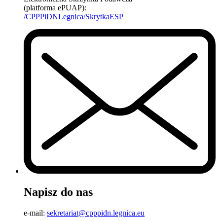
(platforma ePUAP):
/CPPPiDNLegnica/SkrytkaESP
Napisz do nas
e-mail:
sekretariat@cpppidn.legnica.eu