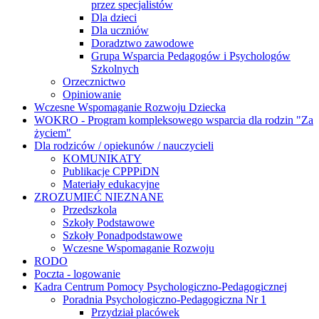
przez specjalistów
Dla dzieci
Dla uczniów
Doradztwo zawodowe
Grupa Wsparcia Pedagogów i Psychologów
Szkolnych
Orzecznictwo
Opiniowanie
Wczesne Wspomaganie Rozwoju Dziecka
WOKRO - Program kompleksowego wsparcia dla rodzin "Za
życiem"
Dla rodziców / opiekunów / nauczycieli
KOMUNIKATY
Publikacje CPPPiDN
Materiały edukacyjne
ZROZUMIEĆ NIEZNANE
Przedszkola
Szkoły Podstawowe
Szkoły Ponadpodstawowe
Wczesne Wspomaganie Rozwoju
RODO
Poczta - logowanie
Kadra Centrum Pomocy Psychologiczno-Pedagogicznej
Poradnia Psychologiczno-Pedagogiczna Nr 1
Przydział placówek